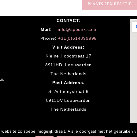
CONTACT:
M
ail:
info@spoonk.com
Phone:
+31(0)614899996
Visit Address:
Kleine Hoogstraat 17
8911HD, Leeuwarden
The Netherlands
ur.
Post Address:
St.Anthonystraat 6
8911DV Leeuwarden
The Netherlands
website zo soepel mogelijk draait. Als je doorgaat met het gebruiken v
Copyright Papi Borrito 2019