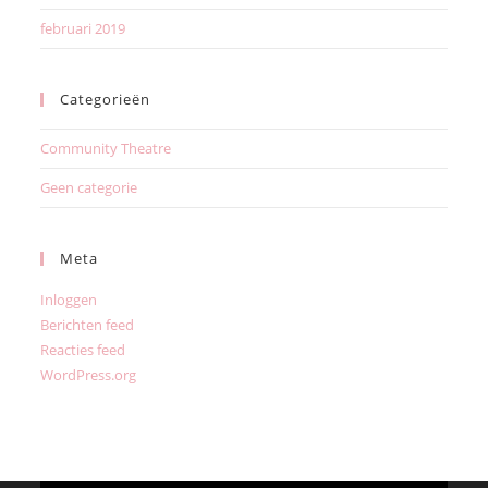
februari 2019
Categorieën
Community Theatre
Geen categorie
Meta
Inloggen
Berichten feed
Reacties feed
WordPress.org